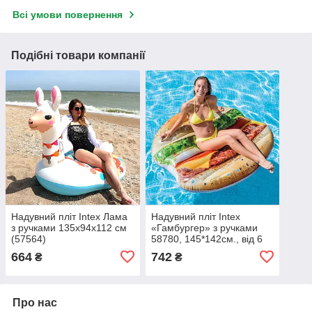
Всі умови повернення
Подібні товари компанії
Надувний пліт Intex Лама
Надувний пліт Intex
з ручками 135х94х112 см
«Гамбургер» з ручками
(57564)
58780, 145*142см., від 6
років
664
742
₴
₴
Про нас