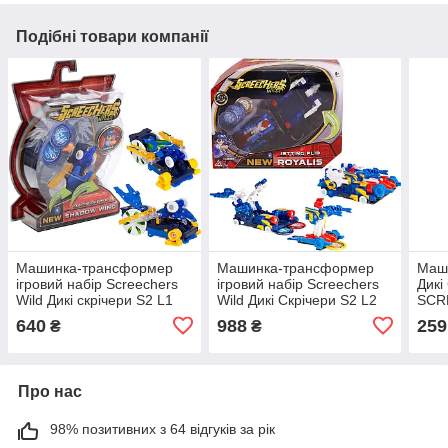
Подібні товари компанії
Машинка-трансформер
Машинка-трансформер
Маш
ігровий набір Screechers
ігровий набір Screechers
Дикі
Wild Дикі скрічери S2 L1
Wild Дикі Скрічери S2 L2
SCR
Шедоу Вінд (EU684101)
Рояліс (EU684301)
L0 -
640
988
259
₴
₴
EU6
Про нас
98% позитивних з 64 відгуків за рік