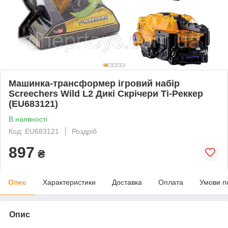
Машинка-трансформер ігровий набір
Screechers Wild L2 Дикі Скрічери Ті-Реккер
(EU683121)
В наявності
Код: EU683121
Роздріб
897
₴
Опис
Характеристики
Доставка
Оплата
Умови п
Опис