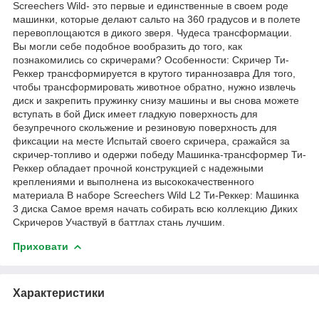
Screechers Wild- это первые и единственные в своем роде
машинки, которые делают сальто на 360 градусов и в полете
перевоплощаются в дикого зверя. Чудеса трансформации.
Вы могли себе подобное вообразить до того, как
познакомились со скричерами? Особенности: Скричер Ти-
Реккер трансформируется в крутого тираннозавра Для того,
чтобы трансформировать животное обратно, нужно извлечь
диск и закрепить пружинку снизу машины и вы снова можете
вступать в бой Диск имеет гладкую поверхность для
безупречного скольжение и резиновую поверхность для
фиксации на месте Испытай своего скричера, сражайся за
скричер-топливо и одержи победу Машинка-трансформер Ти-
Реккер обладает прочной конструкцией с надежными
креплениями и выполнена из высококачественного
материала В наборе Screechers Wild L2 Ти-Реккер: Машинка
3 диска Самое время начать собирать всю коллекцию Диких
Скричеров Участвуй в баттлах стань лучшим.
Приховати
Характеристики