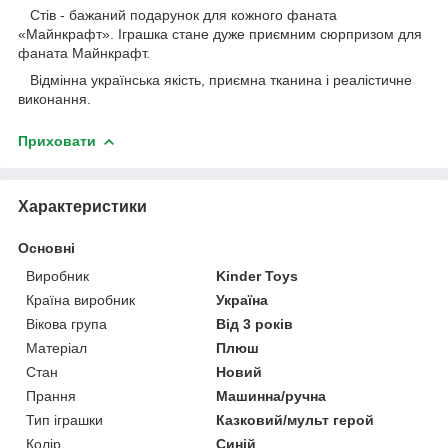
Стів - бажаний подарунок для кожного фаната
«Майнкрафт». Іграшка стане дуже приємним сюрпризом для
фаната Майнкрафт.
Відмінна українська якість, приємна тканина і реалістичне
виконання.
Приховати
Характеристики
Основні
Виробник
Kinder Toys
Країна виробник
Україна
Вікова група
Від 3 років
Матеріал
Плюш
Стан
Новий
Прання
Машинна/ручна
Тип іграшки
Казковий/мульт герой
Колір
Синій