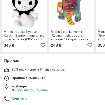
М`яка іграшка Куромі
М`яка іграшка Котик
М'як
Kuromi Sanrio плюш аніме
"Слава нації, смерть
Піка
33см Україна (00517-95)
ворогам" на присосках в
арт.
машину 28*24*7 см
345
248
350
₴
₴
(00284-149)
Про нас
98% позитивних з 64 відгуків за рік
Працює з 26.09.2017
м. Дніпро
Дніпро, Дніпро, Україна
Контакти