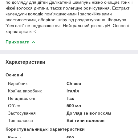
по догляду для дітей Делікатний шампунь ніжно очищає тонкі і
ніжні волосся дитини, також полегшує розчісування. Екстракт
календули володіє пом'якшуючими і заспокійливими
властивостями, оберігає шкіру від роздратування. Формула
"без сліз" не подразнює очі. Нейтральний рівень рН. Основні
характерістікі <
Приховати
Характеристики
Основні
Виробник
Chicco
Країна виробник
Італія
Не щипає очі
Так
Об`єм
500 мл
Застосування
Догляд за волоссям
Тип волосся
Всі типи волосся
Користувальницькі характеристики
Вага, г
600