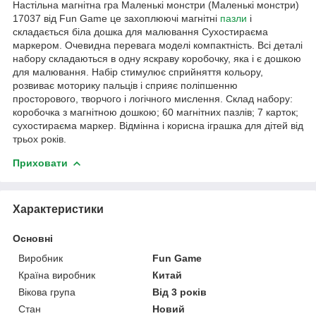
Настільна магнітна гра Маленькі монстри (Маленькі монстри)
17037 від Fun Game це захоплюючі магнітні
пазли
і
складається біла дошка для малювання Сухостираєма
маркером. Очевидна перевага моделі компактність. Всі деталі
набору складаються в одну яскраву коробочку, яка і є дошкою
для малювання. Набір стимулює сприйняття кольору,
розвиває моторику пальців і сприяє поліпшенню
просторового, творчого і логічного мислення. Склад набору:
коробочка з магнітною дошкою; 60 магнітних пазлів; 7 карток;
сухостираєма маркер. Відмінна і корисна іграшка для дітей від
трьох років.
Приховати
Характеристики
Основні
Виробник
Fun Game
Країна виробник
Китай
Вікова група
Від 3 років
Стан
Новий