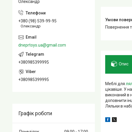
Олександр
+380 (98) 539-99-95
Олександр
повернення 
dneprtoys.ua@gmail.com
+380985399995
Опис
+380985399995
Меблі для
ля
цікавіше. У н
виконаний в н
доповнити інш
Ляльки в набі
Графік роботи
Понеділок
09:00
17:00