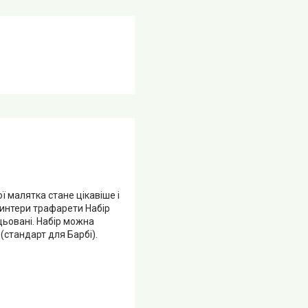
ї малятка стане цікавіше і
ринтери трафарети Набір
цьовані. Набір можна
(стандарт для Барбі).