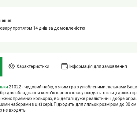
товару протягом 14 днів
за домовленістю
Характеристики
Інформація для замовлення
льки
21022 - чудовий набір, з яким гра з улюбленими ляльками Вашо
абір для обладнання комп'ютерного класу входять: стільці дошка п
іжних приємних кольорах, всі деталі дуже реалістичні і добре опра
ими наборами з цієї серії. Підходить для ляльок розміром до 30 см 
р не входять.