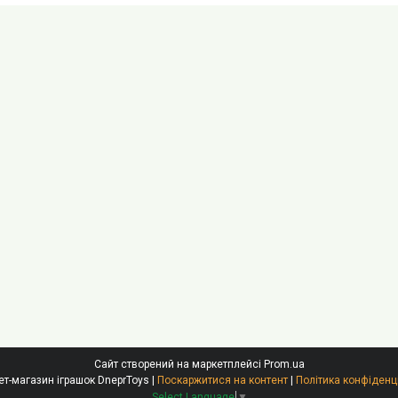
Сайт створений на маркетплейсі
Prom.ua
Інтернет-магазин іграшок DneprToys |
Поскаржитися на контент
|
Політика конфіденц
Select Language
▼