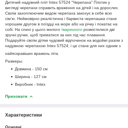
Дитячий надувний пліт Intex 57524 "Черепаха" Плотик у
вигляді черепахи справить враження на дітей і на дорослих.
Своїм захоплюючим видом черепаха закохує в себе всю
сім'ю. Неймовірно реалістична і барвиста черепашка стане
хорошим другом в поїздці на море або на річку і покатає на
собі. На спині у цього милого
тваринного
розмістилися дві
зручні ручки, щоб триматися за них під час плавання.
Подаруйте своїм дітям чудовий відпочинок на водоймі разом з
надувною черепахою Intex 57524, і це стане для них одним з
найяскравіших вражень літа.
Размеры:
Довжина - 150 см
Ширина - 127 см
Виробник - Intex
Приховати
Характеристики
Основні