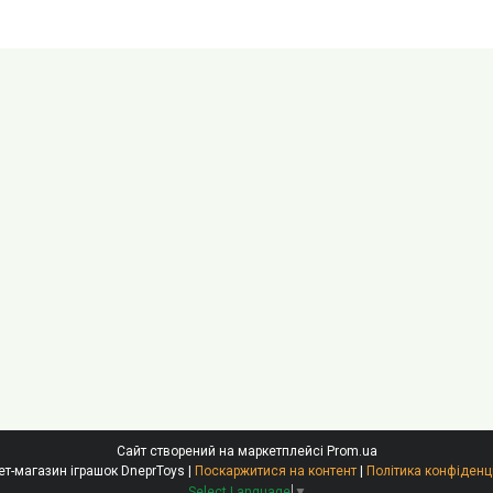
Сайт створений на маркетплейсі
Prom.ua
Інтернет-магазин іграшок DneprToys |
Поскаржитися на контент
|
Політика конфіденц
Select Language
▼