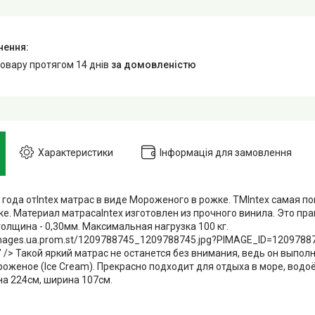
товару протягом 14 днів
за домовленістю
Характеристики
Інформація для замовлення
 года отIntex матрас в виде Мороженого в рожке. ТМIntex самая п
е. Материал матрасаIntex изготовлен из прочного винила. Это пр
толщина - 0,30мм. Максимальная нагрузка 100 кг.
images.ua.prom.st/1209788745_1209788745.jpg?PIMAGE_ID=1209788745
;" /> Такой яркий матрас не останется без внимания, ведь он выпо
оженое (Ice Cream). Прекрасно подходит для отдыха в море, водо
на 224см, ширина 107см.