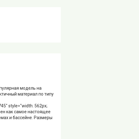
опулярная модель на
актичный материал по типу
" style="width: 562px;
лнен как самое настоящее
ёмах и бассейне. Размеры