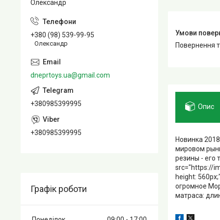
Олександр
+380 (98) 539-99-95
Олександр
повернення 
dneprtoys.ua@gmail.com
+380985399995
Опис
+380985399995
Новинка 2018
мировом рынк
резины - его 
src="https://
height: 560px
огромное Мор
Графік роботи
матраса: дли
Понеділок
09:00
17:00