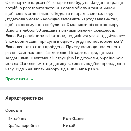
Є експерти в парковці? Тепер точно будуть. Завдання гравця:
потрібно розставити жетони з автомобілями таким чином,
щоб вони могли вільно заїжджати в гараж свого кольору.
Додаткова умова: необхідно заповнити картку завдань так,
щоб в кожному стовпці були всі 3 машинки різного кольору.
Всього в наборі 30 завдань з різними рівнями складності.
Якщо Ви розмістили всі жетони, подивіться уважно, дійсно все
3 кольори машин присутні в одному ряді і не повторюються?
Якщо все ок то етап пройдено. Приступаємо до наступного
рівня. Комплектація: 15 жетонів; 15 карток з тридцятьма
завданнями; книжечка з інструкцією і підказками, українською
мовою. Запевняємо, що дитину захопить подібне проведення
часу. Відмінна якість набору від Fun Game pan >.
Приховати
Характеристики
Основні
Виробник
Fun Game
Країна виробник
Китай