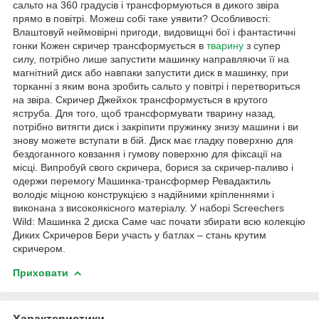
сальто на 360 градусів і трансформуються в дикого звіра
прямо в повітрі. Можеш собі таке уявити? Особливості:
Влаштовуй неймовірні пригоди, видовищні бої і фантастичні
гонки Кожен скричер трансформується в
тварину
з супер
силу, потрібно лише запустити машинку направляючи її на
магнітний диск або навпаки запустити диск в машинку, при
торканні з яким вона зробить сальто у повітрі і перетвориться
на звіра. Скричер Джейхок трансформується в крутого
яструба. Для того, щоб трансформувати тварину назад,
потрібно витягти диск і закріпити пружинку знизу машини і ви
знову можете вступати в бій. Диск має гладку поверхню для
бездоганного ковзання і гумову поверхню для фіксації на
місці. Випробуй свого скричера, борися за скричер-паливо і
одержи перемогу Машинка-трансформер Ревадактиль
володіє міцною конструкцією з надійними кріпленнями і
виконана з високоякісного матеріалу. У наборі Screechers
Wild: Машинка 2 диска Саме час почати збирати всю колекцію
Диких Скричеров Бери участь у батлах – стань крутим
скричером.
Приховати