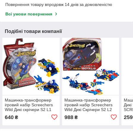
Повернення товару впродовж 14 днів за домовленістю
Всі умови повернення
Подібні товари компанії
Машинка-трансформер
Машинка-трансформер
Маш
ігровий набір Screechers
ігровий набір Screechers
Дикі
Wild Дикі скрічери S2 L1
Wild Дикі Скрічери S2 L2
SCR
Шедоу Вінд (EU684101)
Рояліс (EU684301)
L0 -
640
988
259
₴
₴
EU6