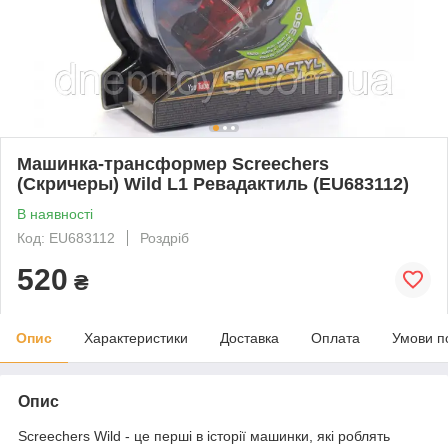
Машинка-трансформер Screechers
(Скричеры) Wild L1 Ревадактиль (EU683112)
В наявності
Код: EU683112
Роздріб
520
₴
Опис
Характеристики
Доставка
Оплата
Умови п
Опис
Screechers Wild - це перші в історії машинки, які роблять