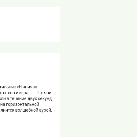
тильник «Нічничок-
ты: сон и игра. Потяни
сли в течение двух секунд
 на горизонтальной
лнится волшебной аурой.