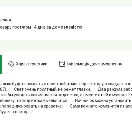
товару протягом 14 днів
за домовленістю
Характеристики
Інформація для замовлення
алыш будет засыпать в приятной атмосфере, которую создает све
107). Свет очень приятный, не режет глазки. Два режима рабо
 чтобы увидеть как меняется подсветка, а вместе с ней и музыка. Е
веревку, то подсветка выключится. Ночничок можно установить
или зафиксировать на кроватке. Сама комната изменится и напо
будет в восторге.