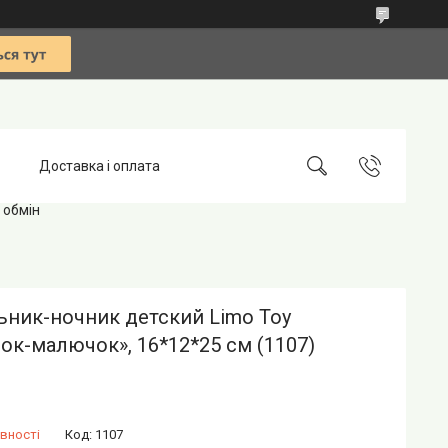
Доставка і оплата
 обмін
ьник-ночник детский Limo Toy
ок-малючок», 16*12*25 см (1107)
вності
Код:
1107