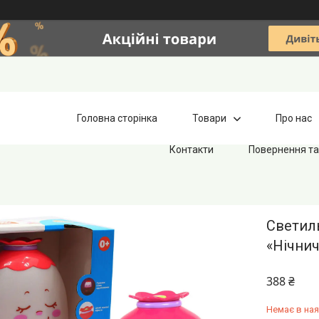
Головна сторінка
Товари
Про нас
Контакти
Повернення та
Светил
«Нічнич
388 ₴
Немає в ная