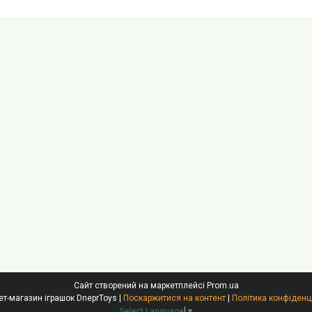
Сайт створений на маркетплейсі
Prom.ua
Інтернет-магазин іграшок DneprToys |
Поскаржитися на контент
|
Політика конфіденц
Select Language
▼