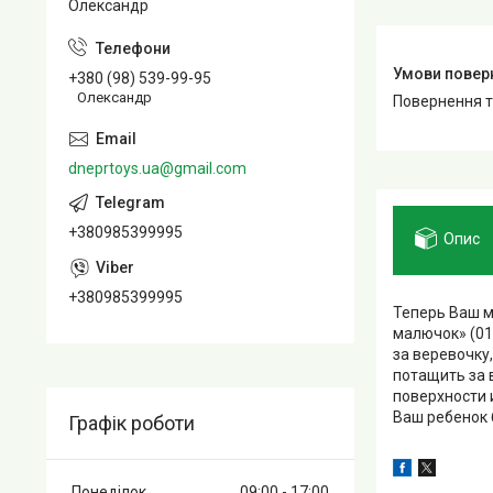
Олександр
+380 (98) 539-99-95
Олександр
повернення 
dneprtoys.ua@gmail.com
+380985399995
Опис
+380985399995
Теперь Ваш м
малючок» (0
за веревочку,
потащить за 
поверхности 
Ваш ребенок 
Графік роботи
Понеділок
09:00
17:00