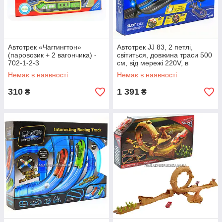
Автотрек «Чаггингтон»
Автотрек JJ 83, 2 петлі,
(паровозик + 2 вагончика) -
світиться, довжина траси 500
702-1-2-3
см, від мережі 220V, в
коробці
Немає в наявності
Немає в наявності
310
1 391
₴
₴