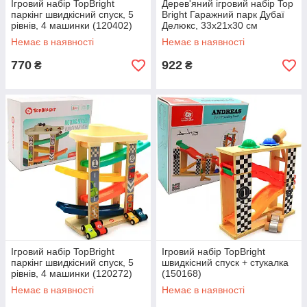
Ігровий набір TopBright
Дерев'яний ігровий набір Top
паркінг швидкісний спуск, 5
Bright Гаражний парк Дубаї
рівнів, 4 машинки (120402)
Делюкс, 33х21х30 см
(120434)
Немає в наявності
Немає в наявності
770
922
₴
₴
Ігровий набір TopBright
Ігровий набір TopBright
паркінг швидкісний спуск, 5
швидкісний спуск + стукалка
рівнів, 4 машинки (120272)
(150168)
Немає в наявності
Немає в наявності