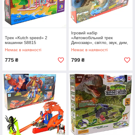
Ігровий набір
Трек «Kutch speed» 2
«Автомобільний трек
машинки S8815
Динозавр», світло, звук, дим,
9 машинок (9977-14)
Немає в наявності
Немає в наявності
775
799
₴
₴