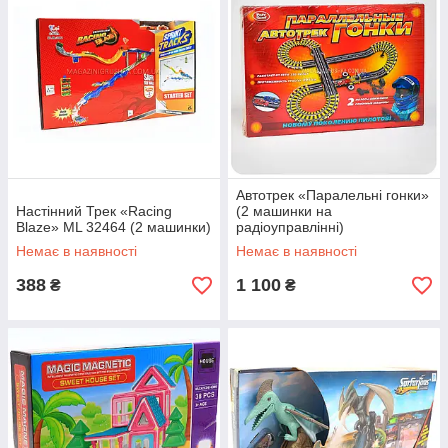
Автотрек «Паралельні гонки»
Настінний Трек «Racing
(2 машинки на
Blaze» ML 32464 (2 машинки)
радіоуправлінні)
Немає в наявності
Немає в наявності
388
1 100
₴
₴