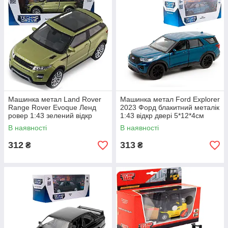
Машинка метал Land Rover
Машинка метал Ford Explorer
Range Rover Evoque Ленд
2023 Форд блакитний металік
ровер 1:43 зелений відкр
1:43 відкр двері 5*12*4см
двері 5*11*4см (250388W)
(250392W)
В наявності
В наявності
312
313
₴
₴