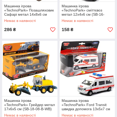
Машинка ігрова
Машинка ігрова
«TechnoPark» Позашляховик
«TechnoPark» сміттєвоз
Сафарі метал 14х8х6 см
метал 12х4х6 см (SB-16-
(CT10-041-3S)
25WB-U)
Немає в наявності
Немає в наявності
286
158
₴
₴
Машинка ігрова
Машинка ігрова
«TechnoPark» Грейдер метал
«TechnoPark» Ford Transit
17х6х5 см (SB-18-08-B-WB)
швидка допомога 13х5х7 см
(SB-13-02-1U)
Немає в наявності
Немає в наявності