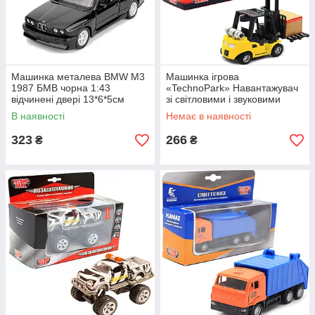
Машинка металева BMW M3
Машинка ігрова
1987 БМВ чорна 1:43
«TechnoPark» Навантажувач
відчинені двері 13*6*5см
зі світловими і звуковими
(250395U)
ефектами 14х8х5 см (СЕ11-
В наявності
Немає в наявності
311)
323
266
₴
₴