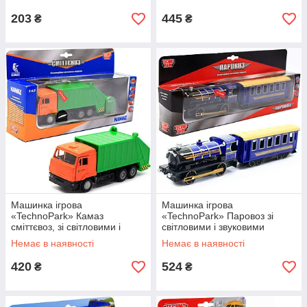
203
445
₴
₴
Машинка ігрова
Машинка ігрова
«TechnoPark» Камаз
«TechnoPark» Паровоз зі
сміттєвоз, зі світловими і
світловими і звуковими
звуковими ефектами, 30х6х8
ефектами (CT10-038)
Немає в наявності
Немає в наявності
см (CT12-457-4WB)
420
524
₴
₴