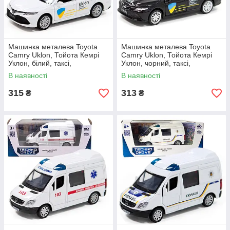
Машинка металева Toyota
Машинка металева Toyota
Camry Uklon, Тойота Кемрі
Camry Uklon, Тойота Кемрі
Уклон, білий, таксі,
Уклон, чорний, таксі,
відкриваються двері,
відкриваються двері,
В наявності
В наявності
5*11*3см (250291)
5*11*3см (250292)
315
313
₴
₴