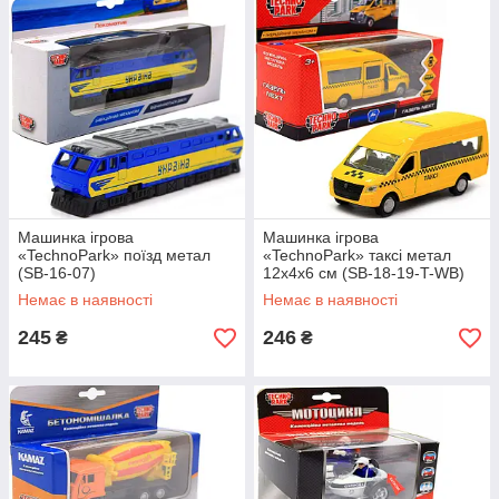
Машинка ігрова
Машинка ігрова
«TechnoPark» поїзд метал
«TechnoPark» таксі метал
(SB-16-07)
12х4х6 см (SB-18-19-T-WB)
Немає в наявності
Немає в наявності
245
246
₴
₴