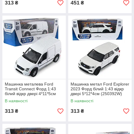
313
451
₴
₴
Машинка металева Ford
Машинка метал Ford Explorer
Transit Connect Форд 1:43
2023 Форд білий 1:43 відкр
білий відкр двері 4*11*5см
двері 5*12*4см (250392W)
(250386W)
В наявності
В наявності
313
313
₴
₴