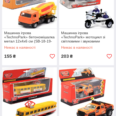
Машинка ігрова
Машинка ігрова
«TechnoPark» бетономішалка
«TechnoPark» мотоцикл зі
метал 12х4х6 см (SB-18-19-
світловими і звуковими
T-WB)
ефектами (CT1247 / 2US)
Немає в наявності
Немає в наявності
155
203
₴
₴