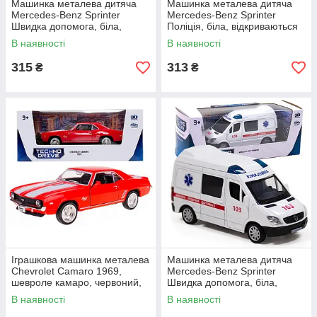
Машинка металева дитяча
Машинка металева дитяча
Mercedes-Benz Sprinter
Mercedes-Benz Sprinter
Швидка допомога, біла,
Поліція, біла, відкриваються
відкриваються двері,
двері, 4*11*5см ( 250294)
В наявності
В наявності
5*11*5см (250295)
315
313
₴
₴
Іграшкова машинка металева
Машинка металева дитяча
Chevrolet Camaro 1969,
Mercedes-Benz Sprinter
шевроле камаро, червоний,
Швидка допомога, біла,
відкр двері, інерція, 5*13*4см,
відкриваються двері, інерція,
В наявності
В наявності
1:32 (250336U)
14,5*8*5,5см (250344U)