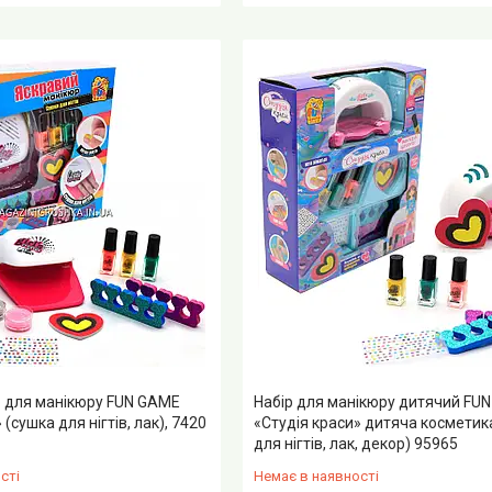
р для манікюру FUN GAME
Набір для манікюру дитячий FU
 (сушка для нігтів, лак), 7420
«Студія краси» дитяча косметик
для нігтів, лак, декор) 95965
сті
Немає в наявності