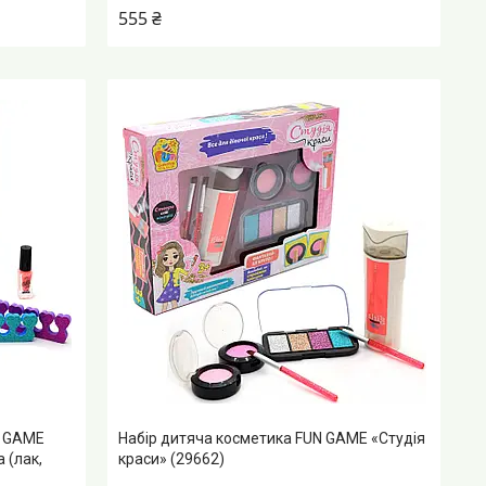
555 ₴
N GAME
Набір дитяча косметика FUN GAME «Студія
 (лак,
краси» (29662)