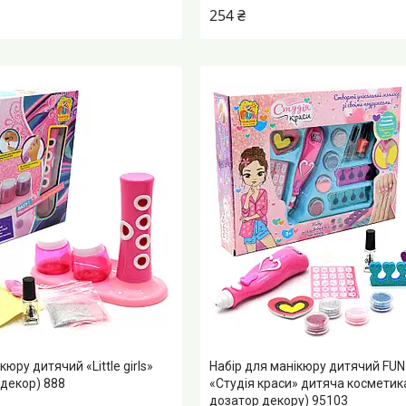
254 ₴
кюру дитячий «Little girls»
Набір для манікюру дитячий FU
 декор) 888
«Студія краси» дитяча косметика
дозатор декору) 95103