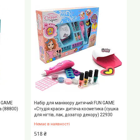
N GAME
Набір для манікюру дитячий FUN GAME
а (88800)
«Студія краси» дитяча косметика (сушка
для нігтів, лак, дозатор декору) 22930
Немає в наявності
518 ₴