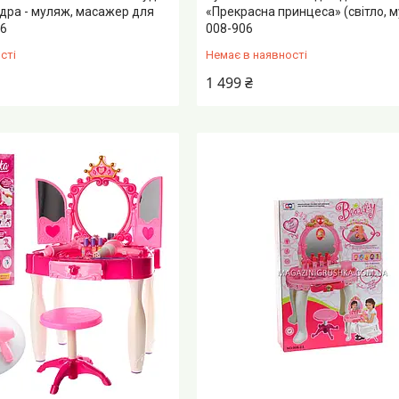
пудра - муляж, масажер для
«Прекрасна принцеса» (світло, м
06
008-906
сті
Немає в наявності
1 499 ₴