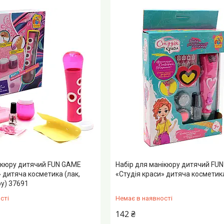
ікюру дитячий FUN GAME
Набір для манікюру дитячий FU
» дитяча косметика (лак,
«Студія краси» дитяча косметик
у) 37691
сті
Немає в наявності
142 ₴