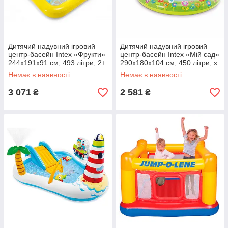
Дитячий надувний ігровий
Дитячий надувний ігровий
центр-басейн Intex «Фрукти»
центр-басейн Intex «Мій сад»
244x191x91 см, 493 літри, 2+
290x180x104 см, 450 літри, з
з іграшками, гіркою
надувними іграшками,
Немає в наявності
Немає в наявності
фонтаном і гіркою (57154)
3 071
2 581
₴
₴