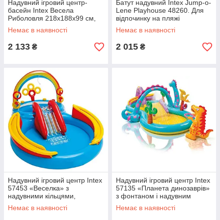
Надувний ігровий центр-
Батут надувний Intex Jump-o-
басейн Intex Весела
Lene Playhouse 48260. Для
Риболовля 218х188х99 см,
відпочинку на пляжі
розприскувач, гірка, шаріки , з
Немає в наявності
Немає в наявності
надувною вудочкою, 2 риби
182
2 133
2 015
₴
₴
Надувний ігровий центр Intex
Надувний ігровий центр Intex
57453 «Веселка» з
57135 «Планета динозаврів»
надувними кільцями,
з фонтаном і надувним
фонтаном і гіркою
кільцем», 333х229х112см,
Немає в наявності
Немає в наявності
280л, 8,1 кг, від 3 років