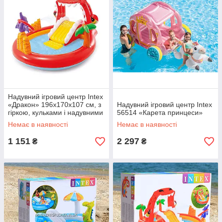
Надувний ігровий центр Intex
«Дракон» 196х170х107 см, з
Надувний ігровий центр Intex
гіркою, кульками і надувними
56514 «Карета принцеси»
кільцями 150 л (57163)
Немає в наявності
Немає в наявності
1 151
2 297
₴
₴