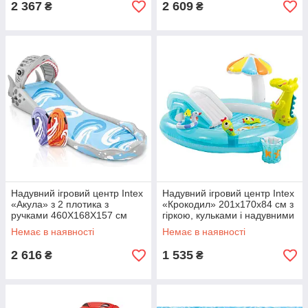
2 367
2 609
₴
₴
Надувний ігровий центр Intex
Надувний ігровий центр Intex
«Акула» з 2 плотика з
«Крокодил» 201х170х84 см з
ручками 460X168X157 см
гіркою, кульками і надувними
(57159)
кільцями 160 л (57165)
Немає в наявності
Немає в наявності
2 616
1 535
₴
₴