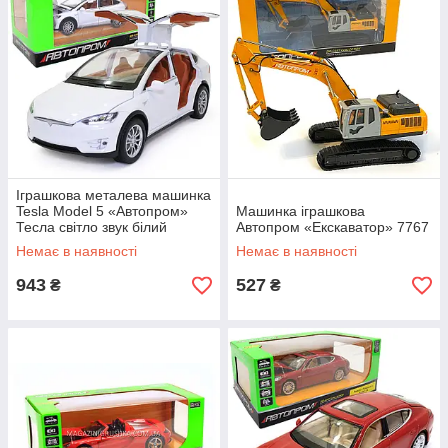
Іграшкова металева машинка
Tesla Model 5 «Автопром»
Машинка іграшкова
Тесла світло звук білий
Автопром «Екскаватор» 7767
21*7*8 см (7574B)
Немає в наявності
Немає в наявності
943
527
₴
₴