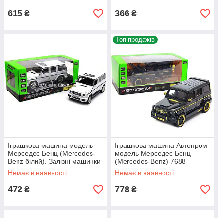
615
366
₴
₴
Топ продажів
Іграшкова машина модель
Іграшкова машина Автопром
Мерседес Бенц (Mercedes-
модель Мерседес Бенц
Benz білий). Залізні машинки
(Mercedes-Benz) 7688
Гелендваген від Автопром
Немає в наявності
Немає в наявності
472
778
₴
₴