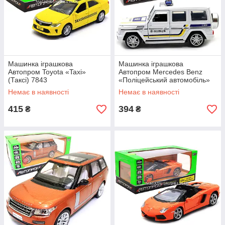
Машинка іграшкова
Машинка іграшкова
Автопром Toyota «Taxi»
Автопром Mercedes Benz
(Таксі) 7843
«Поліцейський автомобіль»
джип, метал, 15 см (світло,
Немає в наявності
Немає в наявності
звук) 7844-4
415
394
₴
₴