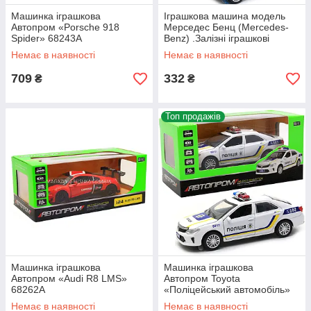
Машинка іграшкова
Іграшкова машина модель
Автопром «Porsche 918
Мерседес Бенц (Mercedes-
Spider» 68243A
Benz) .Залізні іграшкові
машинки Гелендваген (Гелік)
Немає в наявності
Немає в наявності
від Автопром червоний
(3201)
709
332
₴
₴
Топ продажів
Машинка іграшкова
Машинка іграшкова
Автопром «Audi R8 LMS»
Автопром Toyota
68262A
«Поліцейський автомобіль»
(світло, звук) 7844
Немає в наявності
Немає в наявності