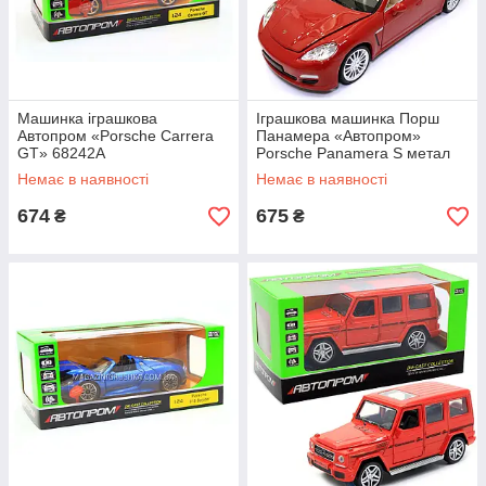
Машинка іграшкова
Іграшкова машинка Порш
Автопром «Porsche Carrera
Панамера «Автопром»
GT» 68242A
Porsche Panamera S метал
червоний 19*7*9 см (68245A)
Немає в наявності
Немає в наявності
674
675
₴
₴