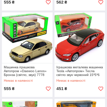
555
562
₴
₴
Машинка іграшкова
Іграшкова металева машинка
Автопром «Daewoo Lanos»
Tesla «Автопром» Тесла
Бронза (світло, звук) 7778
світло звук червоний 15*5*6
см (6614)
Немає в наявності
Немає в наявності
555
451
₴
₴