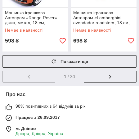
Машинка іграшкова
Машинка іграшкова
Автопром «Range Rover»
Автопром «Lamborghini
джип, метал, 18 см,
avendador roadster», 18 см,
помаранчевий (світло, звук,
світло, звук, помаранчевий
Немає в наявності
Немає в наявності
двері відчиняються) 68263A
(68274A)
598
698
₴
₴
Показати ще
1
/ 30
Про нас
98% позитивних з 64 відгуків за рік
Працює з 26.09.2017
м. Дніпро
Дніпро, Дніпро, Україна