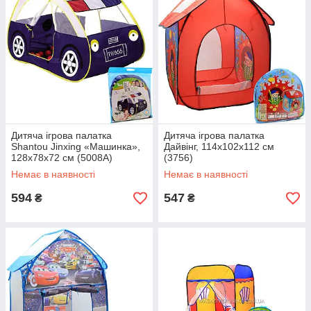
Дитяча ігрова палатка
Дитяча ігрова палатка
Shantou Jinxing «Машинка»,
Дайвінг, 114х102х112 см
128х78х72 см (5008A)
(3756)
Немає в наявності
Немає в наявності
594
547
₴
₴