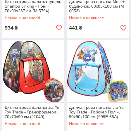
Дитяча ігрова палатка тунель
Дитяча ігрова палатка Metr +
Shantou Jinxing «Поні»
будиночок, 83х83х108 см (M
70х90х237 см (M 5794)
0053)
Немає в наявності
Немає в наявності
934
441
₴
₴
Дитяча ігрова палатка Jiа Yu
Дитяча ігрова палатка Jiа Yu
Toy Trade «Трансформери»,
Toy Trade «Робокар Полі»,
70х70х90 см (J1040)
90х90х100 см (999E-65A)
Немає в наявності
Немає в наявності