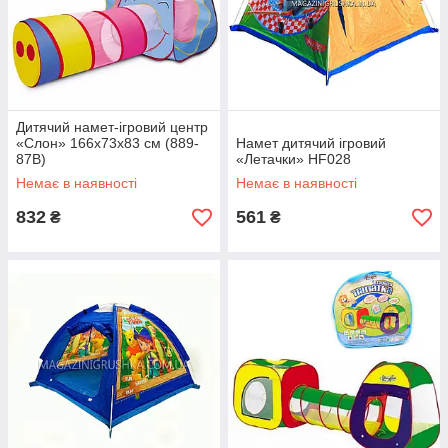
Дитячий намет-ігровий центр
«Слон» 166х73х83 см (889-
Намет дитячий ігровий
87B)
«Летачки» HF028
Немає в наявності
Немає в наявності
832
561
₴
₴