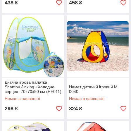
438
458
₴
₴
Дитяча ігрова палатка
Shantou Jinxing «Холодне
Намет дитячий ігровий M
серце», 70х70х90 см (HF011)
0040
Немає в наявності
Немає в наявності
298
324
₴
₴