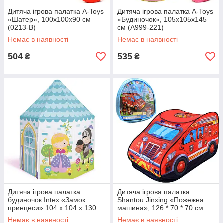
Дитяча ігрова палатка A-Toys
Дитяча ігрова палатка A-Toys
«Шатер», 100х100х90 см
«Будиночок», 105х105х145
(0213-B)
см (A999-221)
Немає в наявності
Немає в наявності
504
535
₴
₴
Дитяча ігрова палатка
Дитяча ігрова палатка
будиночок Intex «Замок
Shantou Jinxing «Пожежна
принцеси» 104 х 104 х 130
машина», 126 * 70 * 70 см
см (44635)
(6014A)
Немає в наявності
Немає в наявності