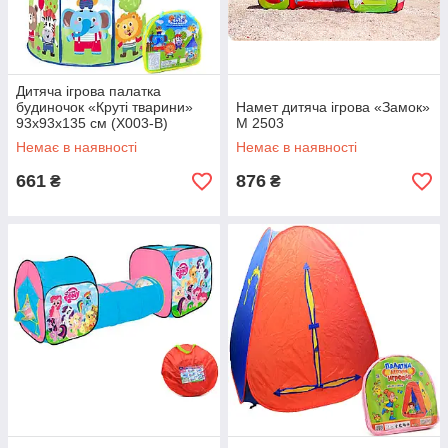
Дитяча ігрова палатка
будиночок «Круті тварини»
Намет дитяча ігрова «Замок»
93х93х135 см (X003-B)
M 2503
Немає в наявності
Немає в наявності
661
876
₴
₴