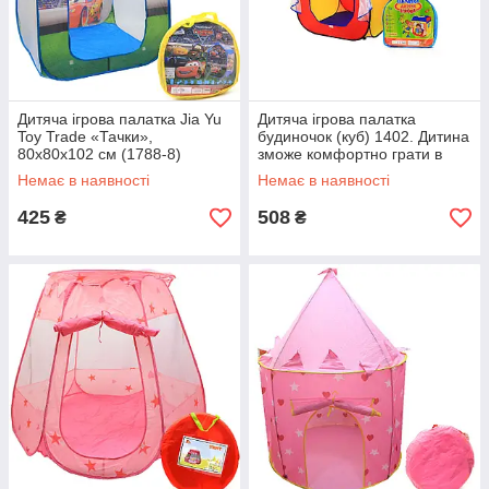
Дитяча ігрова палатка Jia Yu
Дитяча ігрова палатка
Toy Trade «Тачки»,
будиночок (куб) 1402. Дитина
80х80х102 см (1788-8)
зможе комфортно грати в
наметі.
Немає в наявності
Немає в наявності
425
508
₴
₴