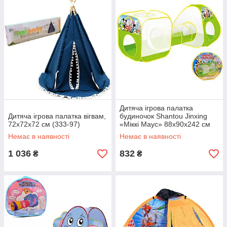
Дитяча ігрова палатка
Дитяча ігрова палатка вігвам,
будиночок Shantou Jinxing
72х72х72 см (333-97)
«Міккі Маус» 88х90х242 см
(345A-16)
Немає в наявності
Немає в наявності
1 036
832
₴
₴