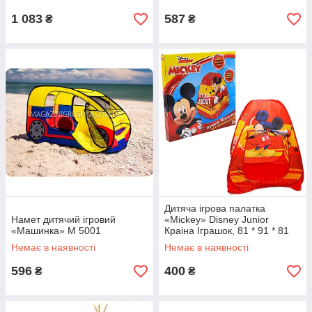
1 083
587
₴
₴
Дитяча ігрова палатка
Намет дитячий ігровий
«Mickey» Disney Junior
«Машинка» M 5001
Краіна Іграшок, 81 * 91 * 81
см (D-3313)
Немає в наявності
Немає в наявності
596
400
₴
₴