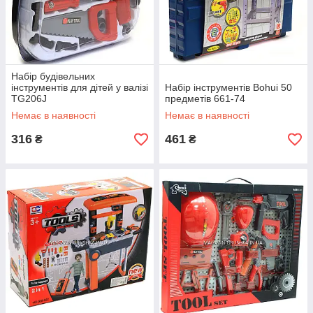
Набір будівельних
інструментів для дітей у валізі
Набір інструментів Bohui 50
TG206J
предметів 661-74
Немає в наявності
Немає в наявності
316
461
₴
₴