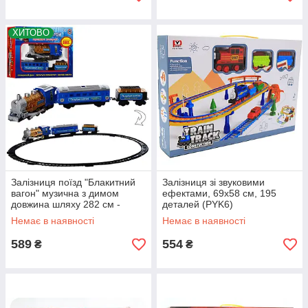
ХИТОВО
Залізниця поїзд "Блакитний
Залізниця зі звуковими
вагон" музична з димом
ефектами, 69х58 см, 195
довжина шляху 282 см -
деталей (PYK6)
70144
Немає в наявності
Немає в наявності
589
554
₴
₴