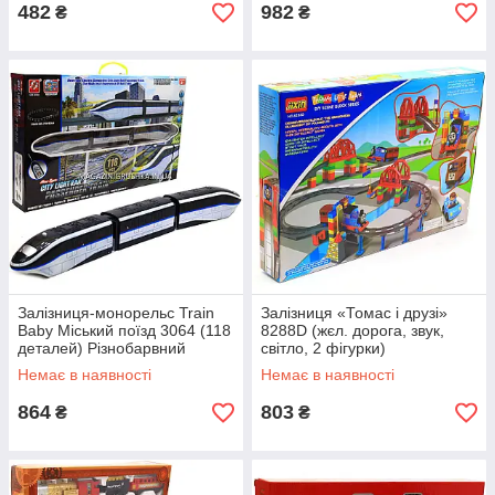
482
982
₴
₴
Залізниця-монорельс Train
Залізниця «Томас і друзі»
Baby Міський поїзд 3064 (118
8288D (жєл. дорога, звук,
деталей) Різнобарвний
світло, 2 фігурки)
Немає в наявності
Немає в наявності
864
803
₴
₴