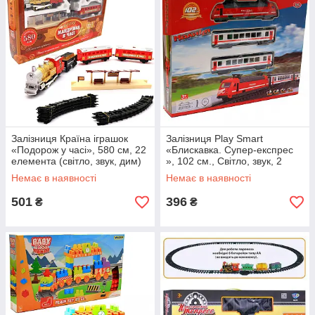
Залізниця Країна іграшок
Залізниця Play Smart
«Подорож у часі», 580 см, 22
«Блискавка. Супер-експрес
елемента (світло, звук, дим)
», 102 см., Світло, звук, 2
червона (K1107)
мелодії (9712-1B)
Немає в наявності
Немає в наявності
501
396
₴
₴