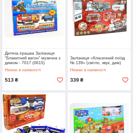
Дитяча іграшка Залізниця
"Блакитний вагон" музична з
Залізниця «Класичний поїзд
димом - 7017 (0615)
№ 139» (світло, звук, дим)
Немає в наявності
Немає в наявності
513
339
₴
₴