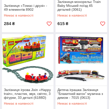
Залізниця-монорельс Train
Залізниця «Томас і друзі» -
Baby Міський поїзд 45
49 елементів 8902
деталей (3061)
Немає в наявності
Немає в наявності
284
615
₴
₴
Залізниця ігрова Jixin «Happy
Дитяча іграшка Залізниця
train», пластик, звук, світло, 3
"Блакитний вагон" музична з
фігурки, 33 деталі (6188D)
димом - 7015 (0613)
Немає в наявності
Немає в наявності