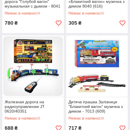
дорога "Голубой вагон"
«Блакитний вагон» музична з
музыкальная с дымом - 8041
димом 8040 (616)
(617)
Немає в наявності
Немає в наявності
780
305
₴
₴
Железная дорога на
Дитяча іграшка Залізниця
радиоуправлении JT
"Блакитний вагон" музична з
0620/40351
димом - 7013 (609)
Немає в наявності
Немає в наявності
688
717
₴
₴