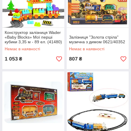
Конструктор залізниця Wader
«Baby Blocks» Мої перші
Залізниця "Золота стріла"
кубики 3,35 м - 89 ел. (41480)
музична з димом 0621/40352
Немає в наявності
Немає в наявності
1 053
807
₴
₴