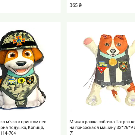
365 ₴
ка м`яка з принтом пес
М`яка іграшка собачка Патрон 
нірна подушка, Копиця,
на присосках в машину 33*26*9 
0114-704
7)