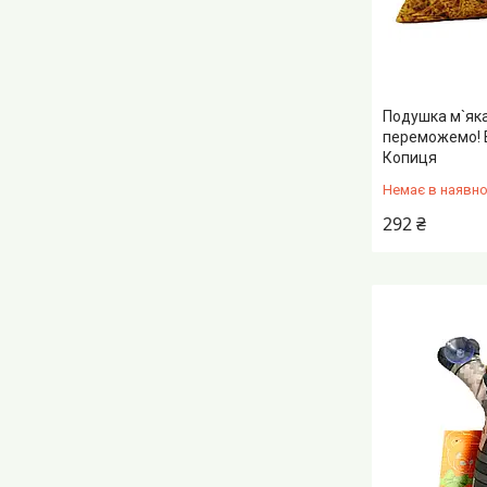
Подушка м`яка
переможемо! В
Копиця
Немає в наявно
292 ₴