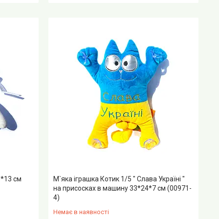
8*13 см
М`яка іграшка Котик 1/5 " Слава Україні "
на присосках в машину 33*24*7 см (00971-
4)
Немає в наявності