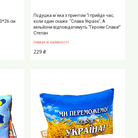
Подушка м`яка з принтом "І прийде час,
40*26 см
коли один скаже: "Слава Україні", А
мільйони відповідатимуть "Героям Слава!"
Степан
Немає в наявності
229 ₴