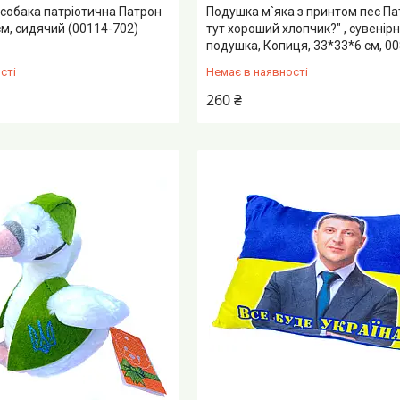
 собака патріотична Патрон
Подушка м`яка з принтом пес Па
см, сидячий (00114-702)
тут хороший хлопчик?" , сувенір
подушка, Копиця, 33*33*6 см, 0
сті
Немає в наявності
260 ₴