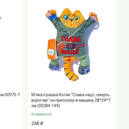
см 00970-7
М`яка іграшка Котик "Слава нації, смерть
ворогам" на присосках в машину 28*24*7
см (00284-149)
В наявності
248 ₴