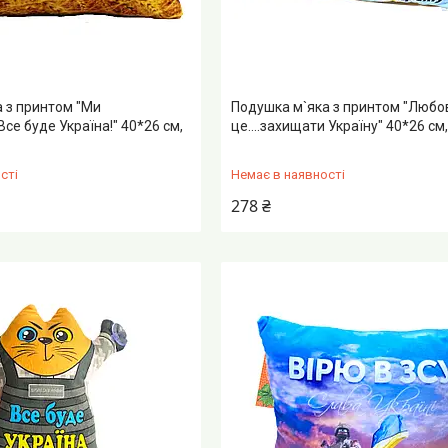
 з принтом "Ми
Подушка м`яка з принтом "Любо
се буде Україна!" 40*26 см,
це....захищати Україну" 40*26 см
сті
Немає в наявності
278 ₴