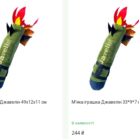
 Джавелін 49x12x11 см
М'яка іграшка Джавелін 33*9*7 
В наявності
244 ₴