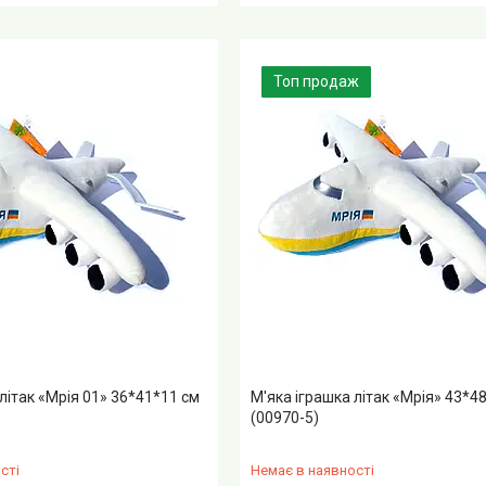
Топ продаж
літак «Мрія 01» 36*41*11 см
М'яка іграшка літак «Мрія» 43*4
(00970-5)
сті
Немає в наявності