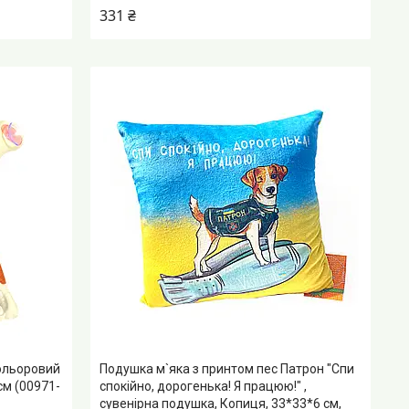
331 ₴
кольоровий
Подушка м`яка з принтом пес Патрон "Спи
см (00971-
спокійно, дорогенька! Я працюю!" ,
сувенірна подушка, Копиця, 33*33*6 см,