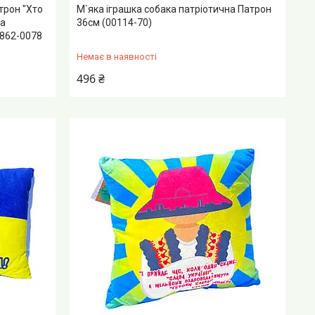
трон "Хто
М`яка іграшка собака патріотична Патрон
на
36см (00114-70)
0862-0078
Немає в наявності
496 ₴